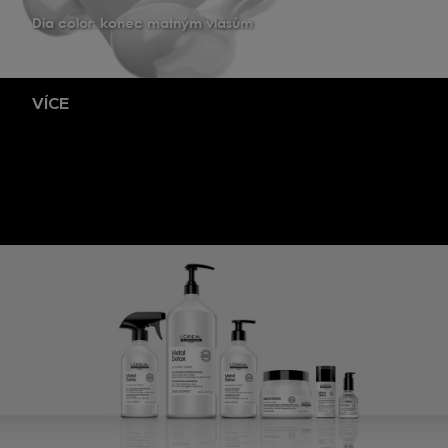
Dia color: konec matným vlasům
VÍCE