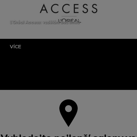
L'Oréal Access: vzdělání bez limitů
VÍCE