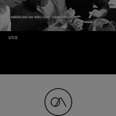
Vzdělávání na míru vám, kadeřníkům
VÍCE