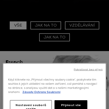
VŠE
JAK NA TO
VZDĚLÁVÁNÍ
JAK NA TO
Jak na to
Pokračovat bez přijetí
Když kliknete na „Přijmout všechny soubory cookie“, poskytnete tím
souhlas k jejich ukládání na vašem zařízení, což pomáhá s navigací
na stránce, s analýzou využití dat a s našimi marketingovými
snahami.
Zásady Ochrany Soukromí
Nastavení souborů
Přijmout vše
FRENCH BLENDING: NOVÁ SALONNÍ SLUŽBA
cookie