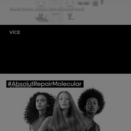
Metal Detox snižuje riziko lámání vlasů
VÍCE
Vzdělávání