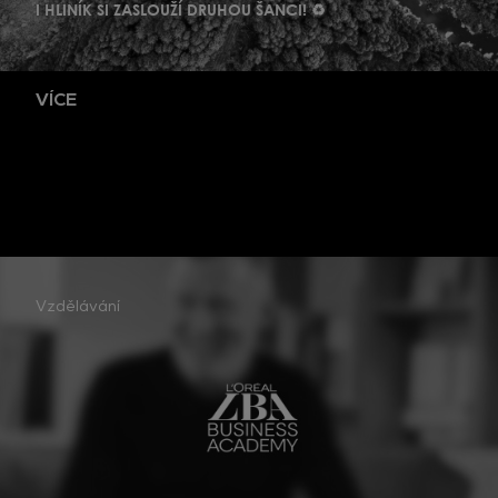
I HLINÍK SI ZASLOUŽÍ DRUHOU ŠANCI! ♻️
VÍCE
Vzdělávání