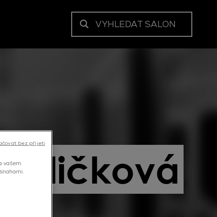
VYHLEDAT SALON
ačovat bez přijetí
Hrdličková
na vašem
 snahami.