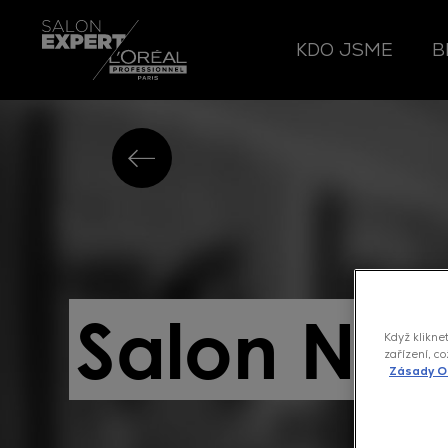
KDO JSME
B
Salon Nex
Když klikne
zařízení, c
Zásady O