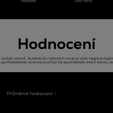
Neděle:
zavřeno
Hodnocení
lužeb salonů. Autenticitu takových recenzí však negarantuj
potřebitelská recenze pochází od spotřebitele, který danou služb
Průměrné hodnocení:
-