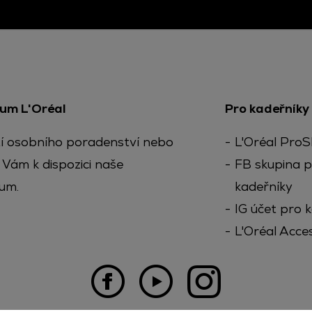
rum L'Oréal
Pro kadeřníky
í osobního poradenství nebo
L'Oréal Pro
 Vám k dispozici naše
FB skupina p
um.
kadeřníky
IG účet pro 
L'Oréal Acce