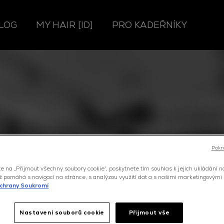
LOG
MY HAIR [ID]
PRO KADEŘNÍKY
Pokr
t, p.Zuzana 
te na „Přijmout všechny soubory cookie“, poskytnete tím souhlas k jejich ukládání 
ož pomáhá s navigací na stránce, s analýzou využití dat a s našimi marketingovými
chrany Soukromí
Nastavení souborů cookie
Přijmout vše