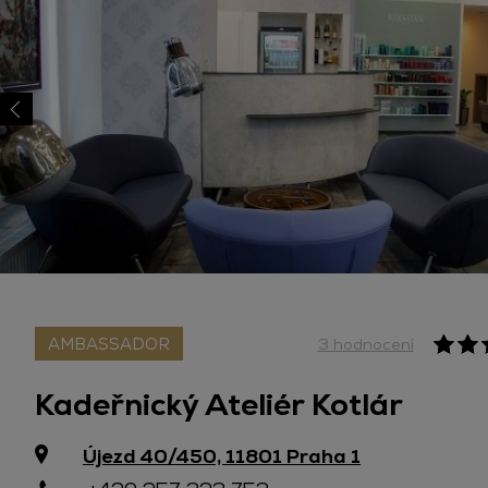
AMBASSADOR
3 hodnocení
Kadeřnický Ateliér Kotlár
Újezd 40/450, 11801 Praha 1