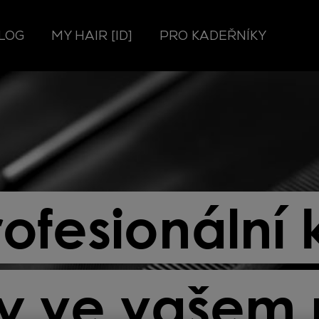
LOG
MY HAIR [ID]
PRO KADEŘNÍKY
ofesionální
ny ve vašem