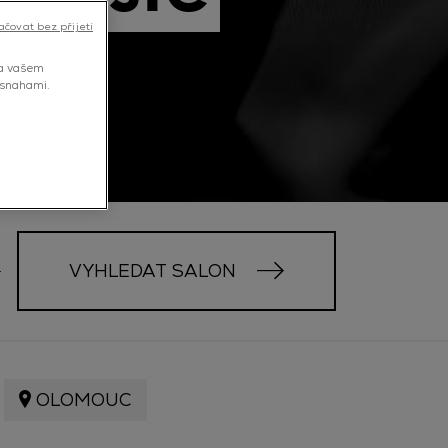
ačovat bez přijetí
na vašem
 snahami.
VYHLEDAT SALON
OLOMOUC