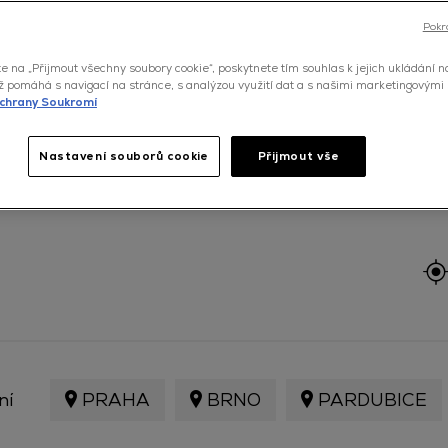
Pokr
te na „Přijmout všechny soubory cookie“, poskytnete tím souhlas k jejich ukládání 
ož pomáhá s navigací na stránce, s analýzou využití dat a s našimi marketingovými
chrany Soukromí
Nastavení souborů cookie
Přijmout vše
ní
PRAHA
BRNO
PARDUBICE