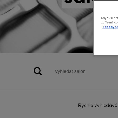
Když klikne
zařízení, c
Zásady O
Rychlé vyhledává