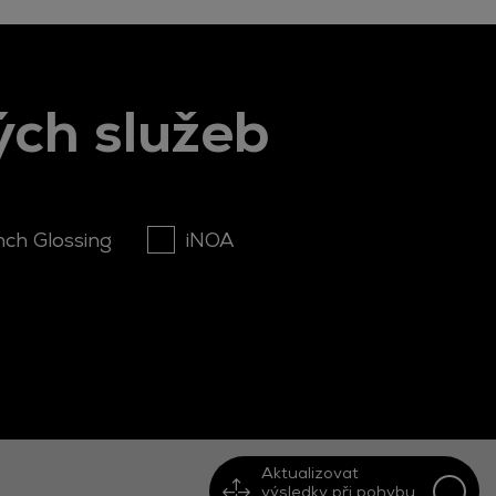
ých služeb
nch Glossing
iNOA
Aktualizovat
výsledky při pohybu