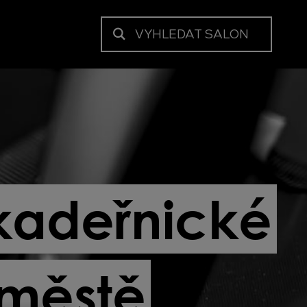
VYHLEDAT SALON
 kadeřnické
 městě