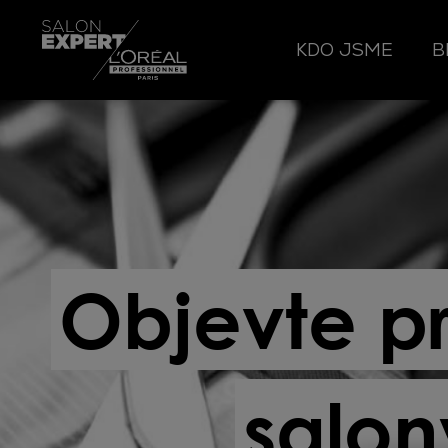
KDO JSME
B
Objevte pr
salo